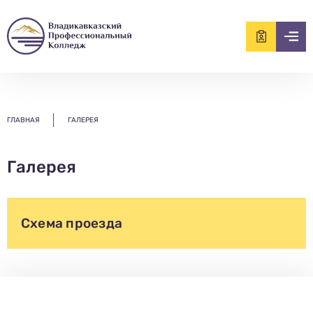
ищем?...
ГЛАВНАЯ
ГАЛЕРЕЯ
Галерея
Схема проезда
Заполни данные о себе и отправь заявку.
В течение 15-20 минут с вами свяжется специалист
приемной комиссии, ответит на все вопросы и поможет
подобрать интересующую программу обучения.
Подготовь документы для поступления: паспорт, аттестат,
СНИЛС — подать документы можно онлайн или очно.
Имя