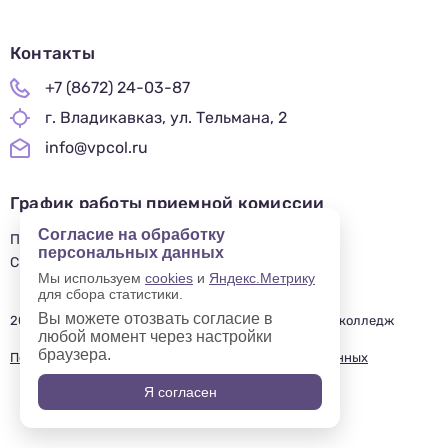
Телефон
Почта
Отправить заявку
Контакты
Нажимая кнопку «Отправить», я даю согласие на обработку моих персональных
данных в соответствии с Федеральным законом от 27.07.2006 № 152-ФЗ «О
персональных данных», на условиях и для целей, определенных в
политике в
отношении обработки персональных данных.
+7 (8672) 24-03-87
г. Владикавказ, ул. Тельмана, 2
info@vpcol.ru
График работы приемной комиссии
Согласие на обработку
ПН-ПТ 09:00-17:00
персональных данных
СБ-ВС — ВЫХОДНОЙ
Мы используем
cookies
и
Яндекс.Метрику
для сбора статистики.
Вы можете отозвать согласие в
2019—2025 © Владикавказский профессиональный колледж
любой момент через настройки
браузера.
Политика в отношении обработки персональных данных
Я согласен