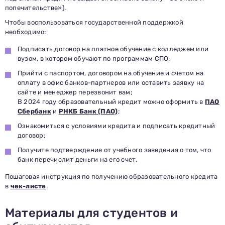
Почта
попечительстве»).
Отправить заявку
Нажимая кнопку «Отправить», я даю согласие на обработку моих персональных
данных в соответствии с Федеральным законом от 27.07.2006 № 152-ФЗ «О
Чтобы воспользоваться государственной поддержкой
персональных данных», на условиях и для целей, определенных в
политике в
отношении обработки персональных данных.
необходимо:
Подписать договор на платное обучение с колледжем или
вузом, в котором обучают по программам СПО;
Прийти с паспортом, договором на обучение и счетом на
оплату в офис банков-партнеров или оставить заявку на
сайте и менеджер перезвонит вам;
В 2024 году образовательный кредит можно оформить в
ПАО
Сбербанк
и
РНКБ Банк (ПАО)
;
Ознакомиться с условиями кредита и подписать кредитный
договор;
Получите подтверждение от учебного заведения о том, что
банк перечислит деньги на его счет.
Пошаговая инструкция по получению образовательного кредита
в
чек-листе
.
Материалы для студентов и