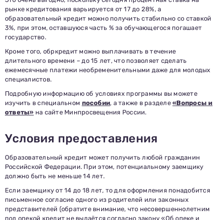
рынке кредитования варьируется от 17 до 28%, а
образовательный кредит можно получить стабильно со ставкой
3%, при этом, оставшуюся часть % за обучающегося погашает
государство.
Кроме того, обркредит можно выплачивать в течение
длительного времени – до 15 лет, что позволяет сделать
ежемесячные платежи необременительными даже для молодых
специалистов.
Подробную информацию об условиях программы вы можете
изучить в специальном
пособии
, а также в разделе
«Вопросы и
ответы»
на сайте Минпросвещения России.
Условия предоставления
Образовательный кредит может получить любой гражданин
Российской Федерации. При этом, потенциальному заемщику
Заполни данные о себе и отправь заявку.
В течение 15-20 минут с вами свяжется специалист
должно быть не меньше 14 лет.
приемной комиссии, ответит на все вопросы и поможет
подобрать интересующую программу обучения.
Подготовь документы для поступления: паспорт, аттестат,
Если заемщику от 14 до 18 лет, то для оформления понадобится
СНИЛС — подать документы можно онлайн или очно.
письменное согласие одного из родителей или законных
Имя
представителей (обратите внимание, что несовершеннолетним
Телефон
под опекой кредит не выдаётся согласно закону «Об опеке и