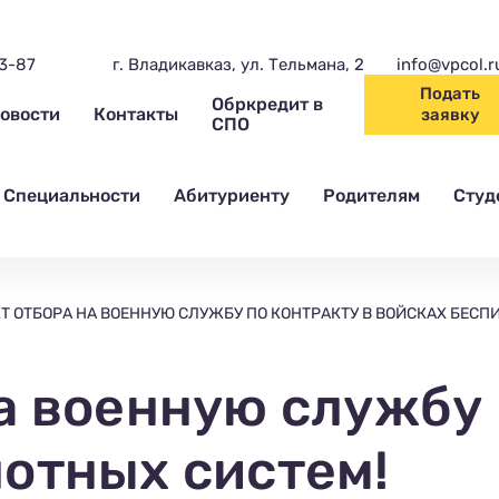
03-87
г. Владикавказ, ул. Тельмана, 2
info@vpcol.r
Подать
Обркредит в
овости
Контакты
заявку
СПО
Специальности
Абитуриенту
Родителям
Студ
Т ОТБОРА НА ВОЕННУЮ СЛУЖБУ ПО КОНТРАКТУ В ВОЙСКАХ БЕСП
а военную службу 
лотных систем!