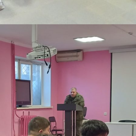
Заполни данные о себе и отправь
заявку.
Имя
В течение 15-20 минут с вами
свяжется специалист приемной
Телефон
комиссии, ответит на все вопросы и
поможет подобрать интересующую
программу обучения.
Почта
Подготовь документы для
Отправить заявку
поступления: паспорт, аттестат,
СНИЛС — подать документы можно
Нажимая кнопку «Отправить», я даю согласие на
обработку моих персональных данных в соответствии с
онлайн или очно.
Федеральным законом от 27.07.2006 № 152-ФЗ «О
персональных данных», на условиях и для целей,
определенных в
политике в отношении обработки
персональных данных.