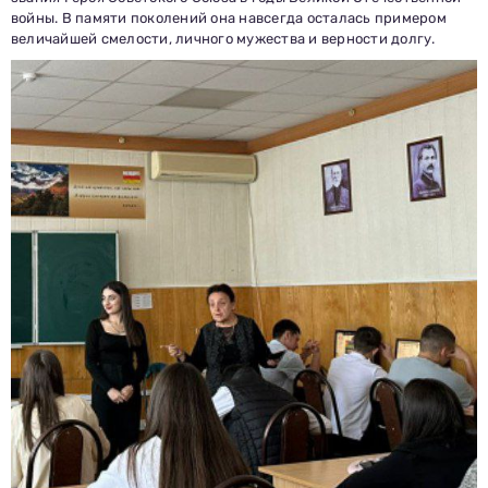
войны. В памяти поколений она навсегда осталась примером
величайшей смелости, личного мужества и верности долгу.
Заполни данные о себе и отправь заявку.
В течение 15-20 минут с вами свяжется специалист
приемной комиссии, ответит на все вопросы и поможет
подобрать интересующую программу обучения.
Подготовь документы для поступления: паспорт, аттестат,
СНИЛС — подать документы можно онлайн или очно.
Имя
Телефон
Почта
Отправить заявку
Нажимая кнопку «Отправить», я даю согласие на обработку моих персональных
данных в соответствии с Федеральным законом от 27.07.2006 № 152-ФЗ «О
персональных данных», на условиях и для целей, определенных в
политике в
отношении обработки персональных данных.