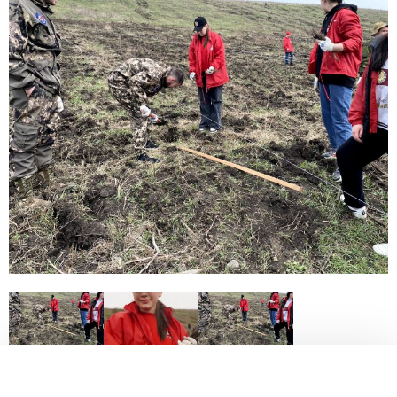
Заполни данные о себе и отправь заявку.
В течение 15-20 минут с вами свяжется специалист
приемной комиссии, ответит на все вопросы и поможет
подобрать интересующую программу обучения.
Подготовь документы для поступления: паспорт, аттестат,
СНИЛС — подать документы можно онлайн или очно.
Имя
Телефон
Почта
Отправить заявку
Нажимая кнопку «Отправить», я даю согласие на обработку моих персональных
данных в соответствии с Федеральным законом от 27.07.2006 № 152-ФЗ «О
персональных данных», на условиях и для целей, определенных в
политике в
отношении обработки персональных данных.