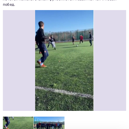
побед.
Заполни данные о себе и отправь заявку.
В течение 15-20 минут с вами свяжется специалист
приемной комиссии, ответит на все вопросы и поможет
подобрать интересующую программу обучения.
Подготовь документы для поступления: паспорт, аттестат,
СНИЛС — подать документы можно онлайн или очно.
Имя
Телефон
Почта
Отправить заявку
Нажимая кнопку «Отправить», я даю согласие на обработку моих персональных
данных в соответствии с Федеральным законом от 27.07.2006 № 152-ФЗ «О
персональных данных», на условиях и для целей, определенных в
политике в
отношении обработки персональных данных.