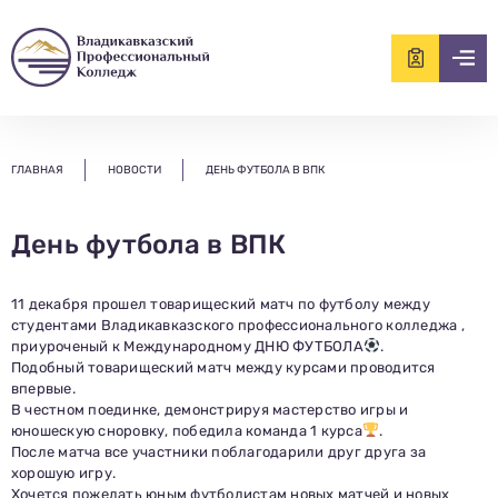
ищем?...
ГЛАВНАЯ
НОВОСТИ
ДЕНЬ ФУТБОЛА В ВПК
День футбола в ВПК
11 декабря прошел товарищеский матч по футболу между
студентами Владикавказского профессионального колледжа ,
приуроченый к Международному ДНЮ ФУТБОЛА
.
Подобный товарищеский матч между курсами проводится
впервые.
В честном поединке, демонстрируя мастерство игры и
юношескую сноровку, победила команда 1 курса
.
После матча все участники поблагодарили друг друга за
хорошую игру.
Хочется пожелать юным футболистам новых матчей и новых