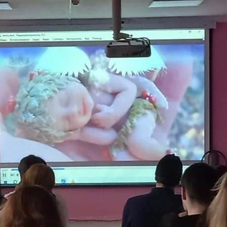
поможет подобрать интересующую
программу обучения.
Почта
Подготовь документы для
Отправить заявку
поступления: паспорт, аттестат,
СНИЛС — подать документы можно
Нажимая кнопку «Отправить», я даю согласие на
обработку моих персональных данных в соответствии с
онлайн или очно.
Федеральным законом от 27.07.2006 № 152-ФЗ «О
персональных данных», на условиях и для целей,
определенных в
политике в отношении обработки
персональных данных.