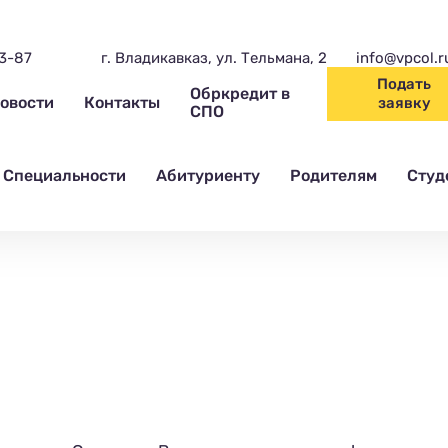
03-87
г. Владикавказ, ул. Тельмана, 2
info@vpcol.r
Подать
Обркредит в
овости
Контакты
заявку
СПО
Специальности
Абитуриенту
Родителям
Студ