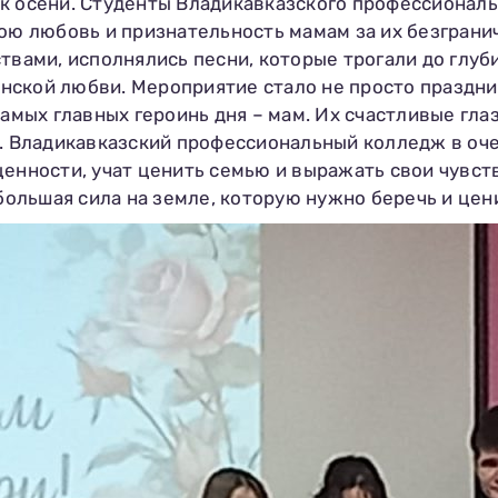
ик осени. Студенты Владикавказского профессионал
ою любовь и признательность мамам за их безгранич
твами, исполнялись песни, которые трогали до глу
нской любви. Мероприятие стало не просто праздн
самых главных героинь дня – мам. Их счастливые гла
. Владикавказский профессиональный колледж в очер
ценности, учат ценить семью и выражать свои чувст
 большая сила на земле, которую нужно беречь и цен