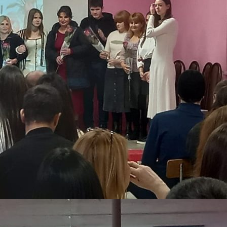
Заполни данные о себе и отправь
заявку.
Имя
В течение 15-20 минут с вами
свяжется специалист приемной
Телефон
комиссии, ответит на все вопросы и