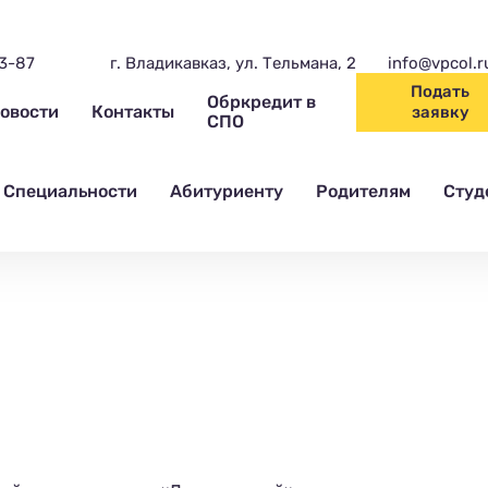
03-87
г. Владикавказ, ул. Тельмана, 2
info@vpcol.r
Подать
Обркредит в
овости
Контакты
заявку
СПО
Специальности
Абитуриенту
Родителям
Студ