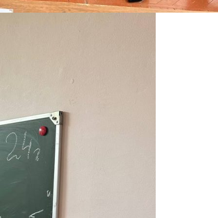
поможет подобрать интересующую
программу обучения.
Почта
Подготовь документы для
Отправить заявку
поступления: паспорт, аттестат,
СНИЛС — подать документы можно
Нажимая кнопку «Отправить», я даю согласие на
обработку моих персональных данных в соответствии с
онлайн или очно.
Федеральным законом от 27.07.2006 № 152-ФЗ «О
персональных данных», на условиях и для целей,
определенных в
политике в отношении обработки
персональных данных.