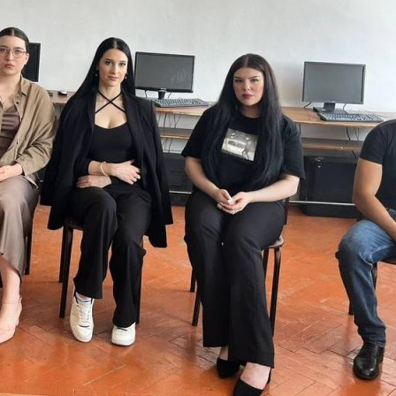
Заполни данные о себе и отправь
заявку.
Имя
В течение 15-20 минут с вами
свяжется специалист приемной
Телефон
комиссии, ответит на все вопросы и