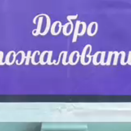
Заполни данные о себе и отправь
заявку.
Имя
В течение 15-20 минут с вами
свяжется специалист приемной
Телефон
комиссии, ответит на все вопросы и
поможет подобрать интересующую
программу обучения.
Почта
Подготовь документы для
Отправить заявку
поступления: паспорт, аттестат,
СНИЛС — подать документы можно
Нажимая кнопку «Отправить», я даю согласие на
обработку моих персональных данных в соответствии с
онлайн или очно.
Федеральным законом от 27.07.2006 № 152-ФЗ «О
персональных данных», на условиях и для целей,
определенных в
политике в отношении обработки
персональных данных.