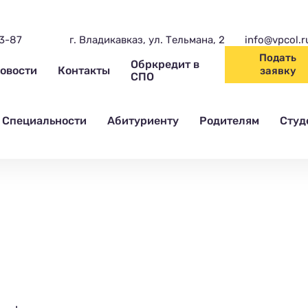
03-87
г. Владикавказ, ул. Тельмана, 2
info@vpcol.r
Подать
Обркредит в
овости
Контакты
заявку
СПО
Специальности
Абитуриенту
Родителям
Студ