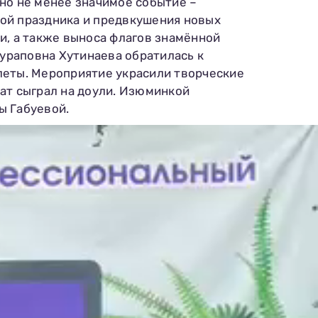
но не менее значимое событие –
ой праздника и предвкушения новых
и, а также выноса флагов знамённой
Зураповна Хутинаева обратилась к
леты. Мероприятие украсили творческие
ат сыграл на доули. Изюминкой
ы Габуевой.