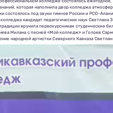
профессиональном колледже состоялось ежегодное, 
знаний, которая наполнила двор колледжа атмосфер
и состоялось под звуки гимнов России и РСО-Алани
р колледжа кандидат педагогических наук Светлана 
 традиции вручила первокурсникам студенческие би
иева Милана с песней «Мой колледж» и Голоев Сарм
ение народной артистки Северного Кавказа Светлан