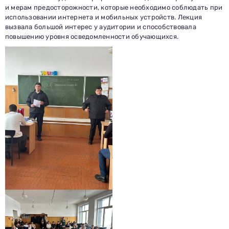
и мерам предосторожности, которые необходимо соблюдать при
использовании интернета и мобильных устройств. Лекция
вызвала большой интерес у аудитории и способствовала
повышению уровня осведомленности обучающихся.
Заполни данные о себе и отправь заявку.
В течение 15-20 минут с вами свяжется специалист
приемной комиссии, ответит на все вопросы и поможет
подобрать интересующую программу обучения.
Подготовь документы для поступления: паспорт, аттестат,
СНИЛС — подать документы можно онлайн или очно.
Имя
Телефон
Почта
Отправить заявку
Нажимая кнопку «Отправить», я даю согласие на обработку моих персональных
данных в соответствии с Федеральным законом от 27.07.2006 № 152-ФЗ «О
персональных данных», на условиях и для целей, определенных в
политике в
отношении обработки персональных данных.