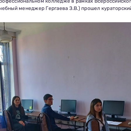
профессиональном колледже в рамках Всероссийског
бный менеджер Гергаева З.В.) прошел кураторский
Заполни данные о себе и отправь
заявку.
Имя
В течение 15-20 минут с вами
свяжется специалист приемной
Телефон
комиссии, ответит на все вопросы и
поможет подобрать интересующую
программу обучения.
Почта
Подготовь документы для
Отправить заявку
поступления: паспорт, аттестат,
СНИЛС — подать документы можно
Нажимая кнопку «Отправить», я даю согласие на
обработку моих персональных данных в соответствии с
онлайн или очно.
Федеральным законом от 27.07.2006 № 152-ФЗ «О
персональных данных», на условиях и для целей,
определенных в
политике в отношении обработки
персональных данных.