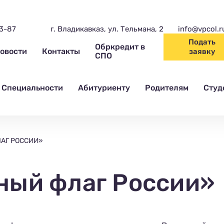
03-87
г. Владикавказ, ул. Тельмана, 2
info@vpcol.r
Подать
Обркредит в
овости
Контакты
заявку
СПО
Специальности
Абитуриенту
Родителям
Студ
АГ РОССИИ»
ный флаг России»