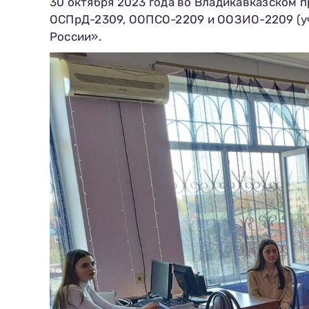
30 октября 2023 года во Владикавказском 
ОСПрД-2309, ООПСО-2209 и ООЗИО-2209 (уче
России».