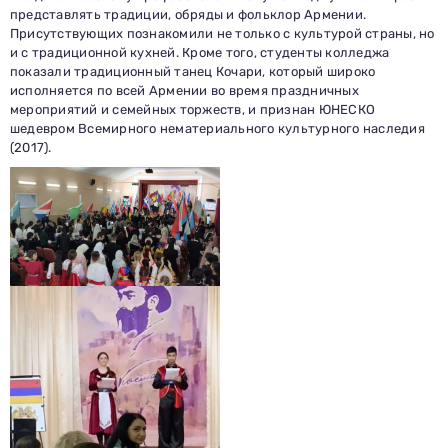
представлять традиции, обряды и фольклор Армении.
Присутствующих познакомили не только с культурой страны, но
и с традиционной кухней. Кроме того, студенты колледжа
показали традиционный танец Кочари, который широко
исполняется по всей Армении во время праздничных
мероприятий и семейных торжеств, и признан ЮНЕСКО
шедевром Всемирного нематериального культурного наследия
(2017).
Заполни данные о себе и отправь заявку.
В течение 15-20 минут с вами свяжется специалист
приемной комиссии, ответит на все вопросы и поможет
подобрать интересующую программу обучения.
Подготовь документы для поступления: паспорт, аттестат,
СНИЛС — подать документы можно онлайн или очно.
Имя
Телефон
Почта
Отправить заявку
Нажимая кнопку «Отправить», я даю согласие на обработку моих персональных
данных в соответствии с Федеральным законом от 27.07.2006 № 152-ФЗ «О
персональных данных», на условиях и для целей, определенных в
политике в
отношении обработки персональных данных.