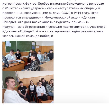
исторических фактов. Особое внимание было уделено вопросам
о «10 сталинских ударах» – серии наступательных операций,
проведенных вооруженными силами СССР в 1944 году. Игра
проводится в преддверии Международной акции «Диктант
Заполни данные о себе и отправь заявку.
Победы», что даст возможность студентам применить
В течение 15-20 минут с вами свяжется специалист
приемной комиссии, ответит на все вопросы и поможет
подобрать интересующую программу обучения.
полученные в Игре знания и успешно подготовиться к участию в
Подготовь документы для поступления: паспорт, аттестат,
СНИЛС — подать документы можно онлайн или очно.
«Диктанте Победы». А пока с нетерпением ждём результатов и
желаем нашей команде победы!
Имя
Телефон
Почта
Отправить заявку
Нажимая кнопку «Отправить», я даю согласие на обработку моих персональных
данных в соответствии с Федеральным законом от 27.07.2006 № 152-ФЗ «О
персональных данных», на условиях и для целей, определенных в
политике в
отношении обработки персональных данных.