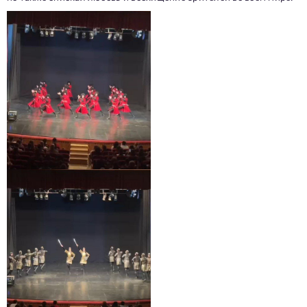
Заполни данные о себе и отправь заявку.
В течение 15-20 минут с вами свяжется специалист
приемной комиссии, ответит на все вопросы и поможет
подобрать интересующую программу обучения.
Подготовь документы для поступления: паспорт, аттестат,
СНИЛС — подать документы можно онлайн или очно.
Имя
Телефон
Почта
Отправить заявку
Нажимая кнопку «Отправить», я даю согласие на обработку моих персональных
данных в соответствии с Федеральным законом от 27.07.2006 № 152-ФЗ «О
персональных данных», на условиях и для целей, определенных в
политике в
отношении обработки персональных данных.