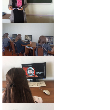
Заполни данные о себе и отправь заявку.
В течение 15-20 минут с вами свяжется специалист
приемной комиссии, ответит на все вопросы и поможет
подобрать интересующую программу обучения.
Подготовь документы для поступления: паспорт, аттестат,
СНИЛС — подать документы можно онлайн или очно.
Имя
Телефон
Почта
Отправить заявку
Нажимая кнопку «Отправить», я даю согласие на обработку моих персональных
данных в соответствии с Федеральным законом от 27.07.2006 № 152-ФЗ «О
персональных данных», на условиях и для целей, определенных в
политике в
отношении обработки персональных данных.