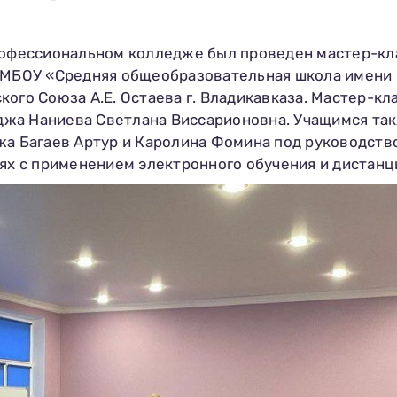
рофессиональном колледже был проведен мастер-кл
 МБОУ «Средняя общеобразовательная школа имени 
кого Союза А.Е. Остаева г. Владикавказа. Мастер-к
жа Наниева Светлана Виссарионовна. Учащимся так
жа Багаев Артур и Каролина Фомина под руководств
иях с применением электронного обучения и дистан