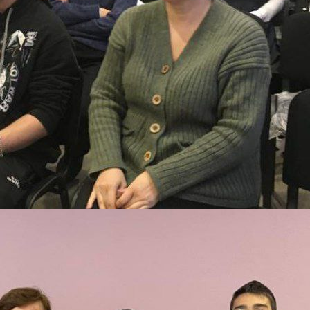
Заполни данные о себе и отправь
заявку.
Имя
В течение 15-20 минут с вами
свяжется специалист приемной
Телефон
комиссии, ответит на все вопросы и
поможет подобрать интересующую
программу обучения.
Почта
Подготовь документы для
Отправить заявку
поступления: паспорт, аттестат,
СНИЛС — подать документы можно
Нажимая кнопку «Отправить», я даю согласие на
обработку моих персональных данных в соответствии с
онлайн или очно.
Федеральным законом от 27.07.2006 № 152-ФЗ «О
персональных данных», на условиях и для целей,
определенных в
политике в отношении обработки
персональных данных.