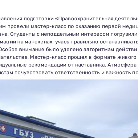
аправления подготовки «Правоохранительная деятел
им провели мастер-класс по оказанию первой меди
вна. Студенты с неподдельным интересом погрузили
мации на манекенах, учась правильно останавливать
Особое внимание было уделено алгоритмам действий
тельства. Мастер-класс прошел в формате живого д
видуальные рекомендации от наставника. Атмосфер
стам почувствовать ответственность и важность п
Заполни данные о себе и отправь
заявку.