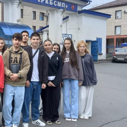
Имя
В течение 15-20 минут с вами
свяжется специалист приемной
Телефон
комиссии, ответит на все вопросы и
поможет подобрать интересующую
программу обучения.
Почта
Подготовь документы для
Отправить заявку
поступления: паспорт, аттестат,
СНИЛС — подать документы можно
Нажимая кнопку «Отправить», я даю согласие на
обработку моих персональных данных в соответствии с
онлайн или очно.
Федеральным законом от 27.07.2006 № 152-ФЗ «О
персональных данных», на условиях и для целей,
определенных в
политике в отношении обработки
персональных данных.