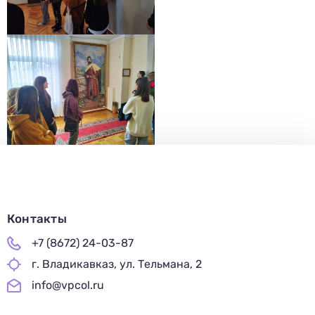
Заполни данные о себе и отправь заявку.
В течение 15-20 минут с вами свяжется специалист
приемной комиссии, ответит на все вопросы и поможет
подобрать интересующую программу обучения.
Подготовь документы для поступления: паспорт, аттестат,
СНИЛС — подать документы можно онлайн или очно.
Имя
Телефон
Почта
Отправить заявку
Нажимая кнопку «Отправить», я даю согласие на обработку моих персональных
данных в соответствии с Федеральным законом от 27.07.2006 № 152-ФЗ «О
персональных данных», на условиях и для целей, определенных в
политике в
отношении обработки персональных данных.
Контакты
+7 (8672) 24-03-87
г. Владикавказ, ул. Тельмана, 2
info@vpcol.ru