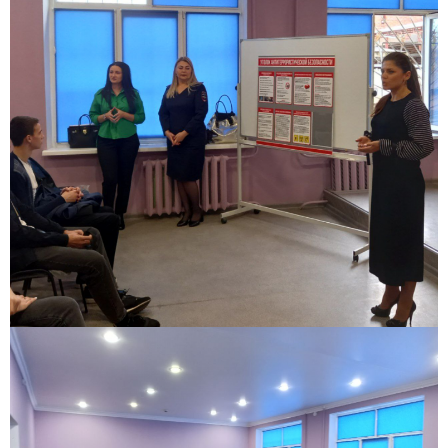
СНИЛС — подать документы можно онлайн или очно.
Имя
Телефон
Почта
Отправить заявку
Нажимая кнопку «Отправить», я даю согласие на обработку моих персональных
данных в соответствии с Федеральным законом от 27.07.2006 № 152-ФЗ «О
персональных данных», на условиях и для целей, определенных в
политике в
отношении обработки персональных данных.