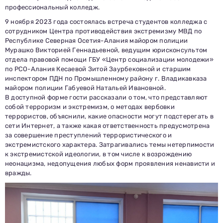
профессиональный колледж.
9 ноября 2023 года состоялась встреча студентов колледжа с
сотрудником Центра противодействия экстремизму МВД по
Республике Северная Осетия-Алания майором полиции
Мурашко Викторией Геннадьевной, ведущим юрисконсультом
отдела правовой помощи ГБУ «Центр социализации молодежи»
по РСО-Алания Кесаевой Зитой Заурбековной и старшим
инспектором ПДН по Промышленному району г. Владикавказа
майором полиции Габуевой Натальей Ивановной.
В доступной форме гости рассказали о том, что представляют
собой терроризм и экстремизм, о методах вербовки
террористов, объяснили, какие опасности могут подстерегать в
сети Интернет, а также какая ответственность предусмотрена
за совершение преступлений террористического и
экстремистского характера. Затрагивались темы нетерпимости
к экстремистской идеологии, в том числе к возрождению
неонацизма, недопущения любых форм проявления ненависти и
вражды.
Заполни данные о себе и отправь заявку.
В течение 15-20 минут с вами свяжется специалист
приемной комиссии, ответит на все вопросы и поможет
подобрать интересующую программу обучения.
Подготовь документы для поступления: паспорт, аттестат,