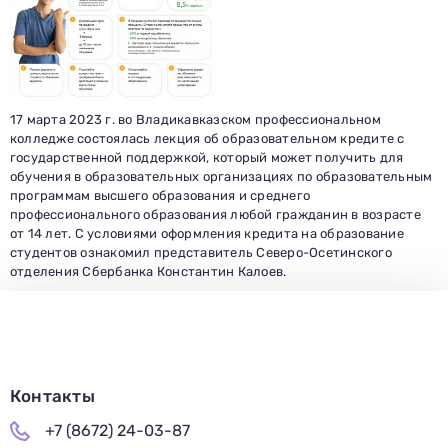
Заполни данные о себе и отправь заявку.
В течение 15-20 минут с вами свяжется специалист
приемной комиссии, ответит на все вопросы и поможет
подобрать интересующую программу обучения.
Подготовь документы для поступления: паспорт, аттестат,
СНИЛС — подать документы можно онлайн или очно.
Имя
17 марта 2023 г. во Владикавказском профессиональном
Телефон
колледже состоялась лекция об образовательном кредите с
Почта
государственной поддержкой, который может получить для
Отправить заявку
обучения в образовательных организациях по образовательным
Нажимая кнопку «Отправить», я даю согласие на обработку моих персональных
данных в соответствии с Федеральным законом от 27.07.2006 № 152-ФЗ «О
персональных данных», на условиях и для целей, определенных в
политике в
отношении обработки персональных данных.
программам высшего образования и среднего
профессионального образования любой гражданин в возрасте
от 14 лет. С условиями оформления кредита на образование
студентов ознакомил представитель Северо-Осетинского
отделения Сбербанка Константин Калоев.
Контакты
+7 (8672) 24-03-87