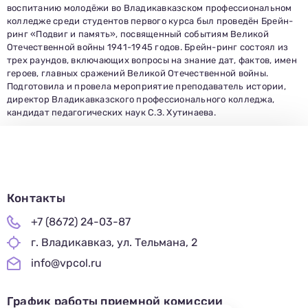
В течение 15-20 минут с вами свяжется специалист
воспитанию молодёжи во Владикавказском профессиональном
приемной комиссии, ответит на все вопросы и поможет
подобрать интересующую программу обучения.
колледже среди студентов первого курса был проведён Брейн-
Подготовь документы для поступления: паспорт, аттестат,
СНИЛС — подать документы можно онлайн или очно.
ринг «Подвиг и память», посвященный событиям Великой
Отечественной войны 1941-1945 годов. Брейн-ринг состоял из
Имя
трех раундов, включающих вопросы на знание дат, фактов, имен
Телефон
героев, главных сражений Великой Отечественной войны.
Почта
Отправить заявку
Подготовила и провела мероприятие преподаватель истории,
Нажимая кнопку «Отправить», я даю согласие на обработку моих персональных
данных в соответствии с Федеральным законом от 27.07.2006 № 152-ФЗ «О
директор Владикавказского профессионального колледжа,
персональных данных», на условиях и для целей, определенных в
политике в
отношении обработки персональных данных.
кандидат педагогических наук С.З. Хутинаева.
Контакты
+7 (8672) 24-03-87
г. Владикавказ, ул. Тельмана, 2
info@vpcol.ru
График работы приемной комиссии