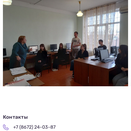
Заполни данные о себе и отправь заявку.
В течение 15-20 минут с вами свяжется специалист
приемной комиссии, ответит на все вопросы и поможет
подобрать интересующую программу обучения.
Подготовь документы для поступления: паспорт, аттестат,
СНИЛС — подать документы можно онлайн или очно.
Имя
Телефон
Почта
Отправить заявку
Нажимая кнопку «Отправить», я даю согласие на обработку моих персональных
данных в соответствии с Федеральным законом от 27.07.2006 № 152-ФЗ «О
персональных данных», на условиях и для целей, определенных в
политике в
отношении обработки персональных данных.
Контакты
+7 (8672) 24-03-87