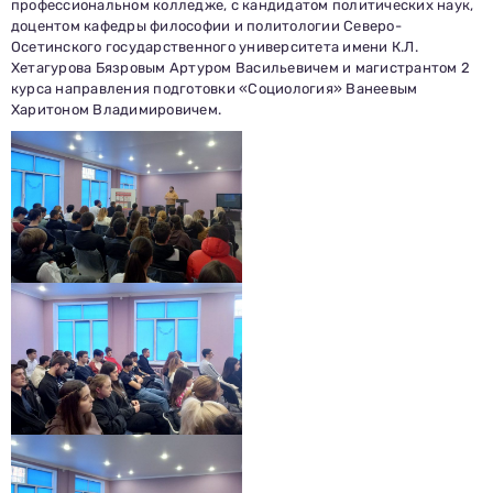
профессиональном колледже, с кандидатом политических наук,
доцентом кафедры философии и политологии Северо-
Осетинского государственного университета имени К.Л.
Хетагурова Бязровым Артуром Васильевичем и магистрантом 2
курса направления подготовки «Социология» Ванеевым
Харитоном Владимировичем.
Заполни данные о себе и отправь заявку.
В течение 15-20 минут с вами свяжется специалист
приемной комиссии, ответит на все вопросы и поможет
подобрать интересующую программу обучения.
Подготовь документы для поступления: паспорт, аттестат,
СНИЛС — подать документы можно онлайн или очно.
Имя
Телефон
Почта
Отправить заявку
Нажимая кнопку «Отправить», я даю согласие на обработку моих персональных
данных в соответствии с Федеральным законом от 27.07.2006 № 152-ФЗ «О
персональных данных», на условиях и для целей, определенных в
политике в
отношении обработки персональных данных.