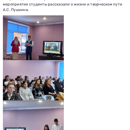
мероприятия студенты рассказали о жизни и творческом пути
А.С. Пушкина.
Заполни данные о себе и отправь заявку.
В течение 15-20 минут с вами свяжется специалист
приемной комиссии, ответит на все вопросы и поможет
подобрать интересующую программу обучения.
Подготовь документы для поступления: паспорт, аттестат,
СНИЛС — подать документы можно онлайн или очно.
Имя
Телефон
Почта
Отправить заявку
Нажимая кнопку «Отправить», я даю согласие на обработку моих персональных
данных в соответствии с Федеральным законом от 27.07.2006 № 152-ФЗ «О
персональных данных», на условиях и для целей, определенных в
политике в
отношении обработки персональных данных.