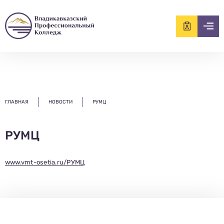
ищем?...
ГЛАВНАЯ
НОВОСТИ
РУМЦ
РУМЦ
www.vmt-osetia.ru/РУМЦ
Заполни данные о себе и отправь заявку.
В течение 15-20 минут с вами свяжется специалист
приемной комиссии, ответит на все вопросы и поможет
подобрать интересующую программу обучения.
Подготовь документы для поступления: паспорт, аттестат,
СНИЛС — подать документы можно онлайн или очно.
Имя