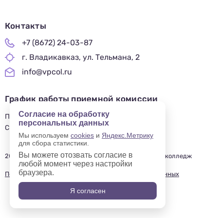
Телефон
Почта
Отправить заявку
Контакты
Нажимая кнопку «Отправить», я даю согласие на обработку моих персональных
данных в соответствии с Федеральным законом от 27.07.2006 № 152-ФЗ «О
персональных данных», на условиях и для целей, определенных в
политике в
отношении обработки персональных данных.
+7 (8672) 24-03-87
г. Владикавказ, ул. Тельмана, 2
info@vpcol.ru
График работы приемной комиссии
Согласие на обработку
ПН-ПТ 09:00-17:00
персональных данных
СБ-ВС — ВЫХОДНОЙ
Мы используем
cookies
и
Яндекс.Метрику
для сбора статистики.
Вы можете отозвать согласие в
2019—2025 © Владикавказский профессиональный колледж
любой момент через настройки
браузера.
Политика в отношении обработки персональных данных
Я согласен