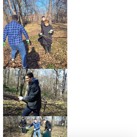
Заполни данные о себе и отправь заявку.
В течение 15-20 минут с вами свяжется специалист
приемной комиссии, ответит на все вопросы и поможет
подобрать интересующую программу обучения.
Подготовь документы для поступления: паспорт, аттестат,
СНИЛС — подать документы можно онлайн или очно.
Имя
Телефон
Почта
Отправить заявку
Нажимая кнопку «Отправить», я даю согласие на обработку моих персональных
данных в соответствии с Федеральным законом от 27.07.2006 № 152-ФЗ «О
персональных данных», на условиях и для целей, определенных в
политике в
отношении обработки персональных данных.