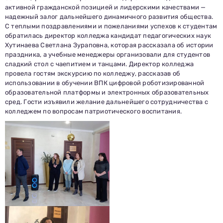
активной гражданской позицией и лидерскими качествами —
надежный залог дальнейшего динамичного развития общества.
С теплыми поздравлениями и пожеланиями успехов к студентам
обратилась директор колледжа кандидат педагогических наук
Хутинаева Светлана Зураповна, которая рассказала об истории
праздника, а учебные менеджеры организовали для студентов
сладкий стол с чаепитием и танцами. Директор колледжа
провела гостям экскурсию по колледжу, рассказав об
использовании в обучении ВПК цифровой роботизированной
образовательной платформы и электронных образовательных
сред. Гости изъявили желание дальнейшего сотрудничества с
колледжем по вопросам патриотического воспитания.
Заполни данные о себе и отправь заявку.
В течение 15-20 минут с вами свяжется специалист
приемной комиссии, ответит на все вопросы и поможет
подобрать интересующую программу обучения.
Подготовь документы для поступления: паспорт, аттестат,
СНИЛС — подать документы можно онлайн или очно.
Имя
Телефон
Почта
Отправить заявку