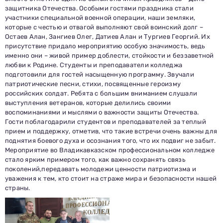
защитника Отечества. Особыми гостями праздника стали
участники специальной военной операции, наши земляки,
которые с честью и отвагой выполняют свой воинский долг –
Остаев Алан, Зангиев Олег, Датиев Алан и Тургиев Георгий. Их
присутствие придало мероприятию особую значимость, ведь
именно они – живой пример доблести, стойкости и беззаветной
любви к Родине. Студенты и преподаватели колледжа
подготовили для гостей насыщенную программу. Звучали
патриотические песни, стихи, посвященные героизму
российских солдат. Ребята с большим вниманием слушали
выступления ветеранов, которые делились своими
воспоминаниями и мыслями о важности защиты Отечества.
Гости поблагодарили студентов и преподавателей за теплый
прием и поддержку, отметив, что такие встречи очень важны для
поднятия боевого духа и осознания того, что их подвиг не забыт.
Мероприятие во Владикавказском профессиональном колледже
стало ярким примером того, как важно сохранять связь
поколений,передавать молодежи ценности патриотизма и
уважения к тем, кто стоит на страже мира и безопасности нашей
страны.