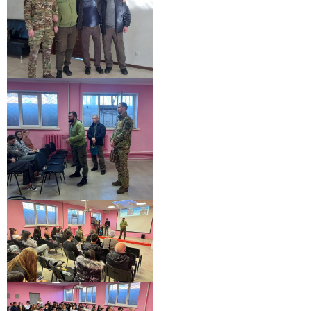
Заполни данные о себе и отправь заявку.
В течение 15-20 минут с вами свяжется специалист
приемной комиссии, ответит на все вопросы и поможет
подобрать интересующую программу обучения.
Подготовь документы для поступления: паспорт, аттестат,
СНИЛС — подать документы можно онлайн или очно.
Имя
Телефон
Почта
Отправить заявку
Нажимая кнопку «Отправить», я даю согласие на обработку моих персональных
данных в соответствии с Федеральным законом от 27.07.2006 № 152-ФЗ «О
персональных данных», на условиях и для целей, определенных в
политике в
отношении обработки персональных данных.