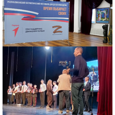
Заполни данные о себе и отправь заявку.
В течение 15-20 минут с вами свяжется специалист
приемной комиссии, ответит на все вопросы и поможет
подобрать интересующую программу обучения.
Подготовь документы для поступления: паспорт, аттестат,
СНИЛС — подать документы можно онлайн или очно.
Имя
Телефон
Почта
Отправить заявку
Нажимая кнопку «Отправить», я даю согласие на обработку моих персональных
данных в соответствии с Федеральным законом от 27.07.2006 № 152-ФЗ «О
персональных данных», на условиях и для целей, определенных в
политике в
отношении обработки персональных данных.