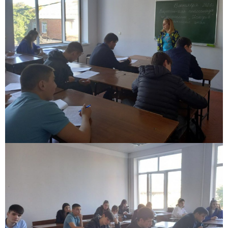
Заполни данные о себе и отправь заявку.
В течение 15-20 минут с вами свяжется специалист
приемной комиссии, ответит на все вопросы и поможет
подобрать интересующую программу обучения.
Подготовь документы для поступления: паспорт, аттестат,
СНИЛС — подать документы можно онлайн или очно.
Имя
Телефон
Почта
Отправить заявку
Нажимая кнопку «Отправить», я даю согласие на обработку моих персональных
данных в соответствии с Федеральным законом от 27.07.2006 № 152-ФЗ «О
персональных данных», на условиях и для целей, определенных в
политике в
отношении обработки персональных данных.