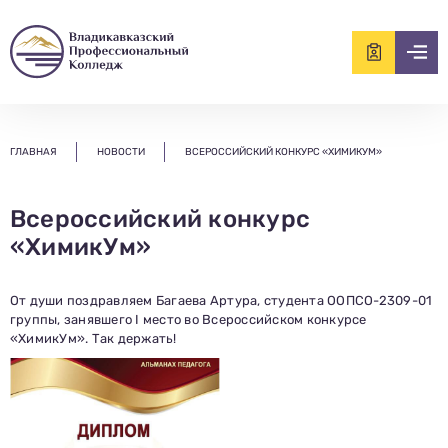
ищем?...
ГЛАВНАЯ
НОВОСТИ
ВСЕРОССИЙСКИЙ КОНКУРС «ХИМИКУМ»
Всероссийский конкурс
«ХимикУм»
От души поздравляем Багаева Артура, студента ООПСО-2309-01
группы, занявшего I место во Всероссийском конкурсе
«ХимикУм». Так держать!
Заполни данные о себе и отправь заявку.