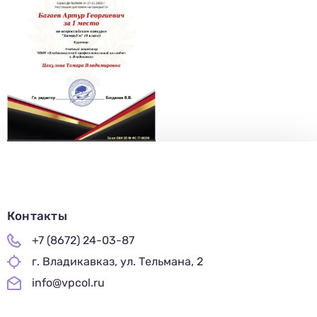
В течение 15-20 минут с вами свяжется специалист
приемной комиссии, ответит на все вопросы и поможет
подобрать интересующую программу обучения.
Подготовь документы для поступления: паспорт, аттестат,
СНИЛС — подать документы можно онлайн или очно.
Имя
Телефон
Почта
Отправить заявку
Нажимая кнопку «Отправить», я даю согласие на обработку моих персональных
данных в соответствии с Федеральным законом от 27.07.2006 № 152-ФЗ «О
персональных данных», на условиях и для целей, определенных в
политике в
отношении обработки персональных данных.
Контакты
+7 (8672) 24-03-87
г. Владикавказ, ул. Тельмана, 2
info@vpcol.ru