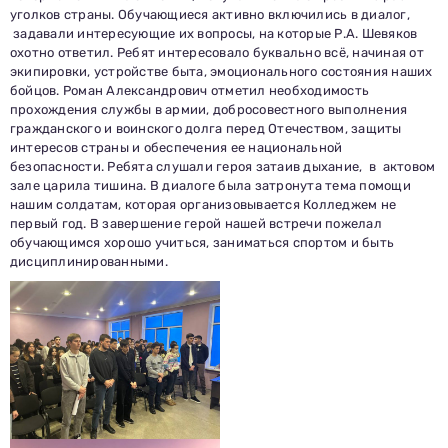
уголков страны. Обучающиеся активно включились в диалог,
задавали интересующие их вопросы, на которые Р.А. Шевяков
охотно ответил. Ребят интересовало буквально всё, начиная от
экипировки, устройстве быта, эмоционального состояния наших
бойцов. Роман Александрович отметил необходимость
прохождения службы в армии, добросовестного выполнения
гражданского и воинского долга перед Отечеством, защиты
интересов страны и обеспечения ее национальной
безопасности. Ребята слушали героя затаив дыхание, в актовом
зале царила тишина. В диалоге была затронута тема помощи
нашим солдатам, которая организовывается Колледжем не
первый год. В завершение герой нашей встречи пожелал
обучающимся хорошо учиться, заниматься спортом и быть
дисциплинированными.
Заполни данные о себе и отправь заявку.
В течение 15-20 минут с вами свяжется специалист
приемной комиссии, ответит на все вопросы и поможет
подобрать интересующую программу обучения.
Подготовь документы для поступления: паспорт, аттестат,
СНИЛС — подать документы можно онлайн или очно.
Имя