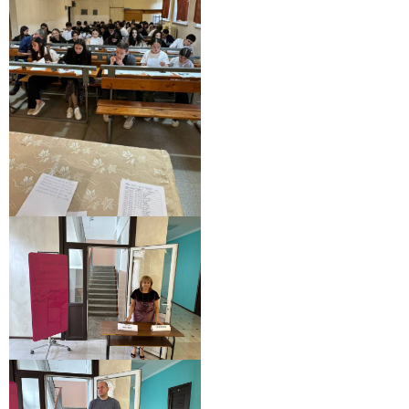
Заполни данные о себе и отправь заявку.
В течение 15-20 минут с вами свяжется специалист
приемной комиссии, ответит на все вопросы и поможет
подобрать интересующую программу обучения.
Подготовь документы для поступления: паспорт, аттестат,
СНИЛС — подать документы можно онлайн или очно.
Имя
Телефон
Почта
Отправить заявку
Нажимая кнопку «Отправить», я даю согласие на обработку моих персональных
данных в соответствии с Федеральным законом от 27.07.2006 № 152-ФЗ «О
персональных данных», на условиях и для целей, определенных в
политике в
отношении обработки персональных данных.