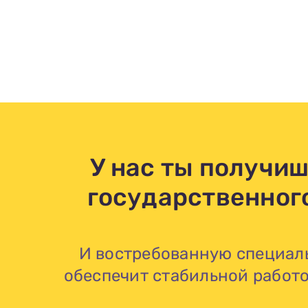
У нас ты получи
государственног
И востребованную специаль
обеспечит стабильной работо