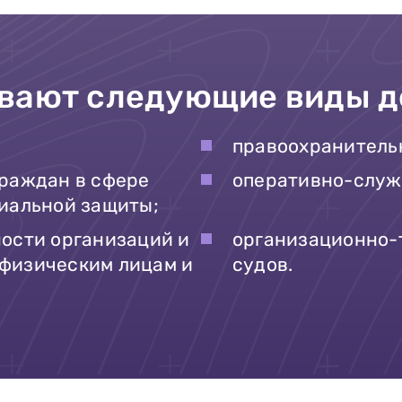
вают следующие виды д
правоохранитель
граждан в сфере
оперативно-служ
циальной защиты;
ности организаций и
организационно-
физическим лицам и
судов.
Заполни данные о себе и отправь
заявку.
Имя
В течение 15-20 минут с вами
свяжется специалист приемной
Телефон
комиссии, ответит на все вопросы и
поможет подобрать интересующую
программу обучения.
Почта
Подготовь документы для
Отправить заявку
поступления: паспорт, аттестат,
СНИЛС — подать документы можно
Нажимая кнопку «Отправить», я даю согласие на
обработку моих персональных данных в соответствии с
онлайн или очно.
Федеральным законом от 27.07.2006 № 152-ФЗ «О