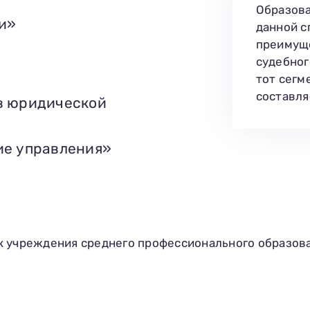
Образова
и»
данной с
преимуще
судебног
тот сегм
составля
в юридической
ие управления»
к учреждения среднего профессионального образова