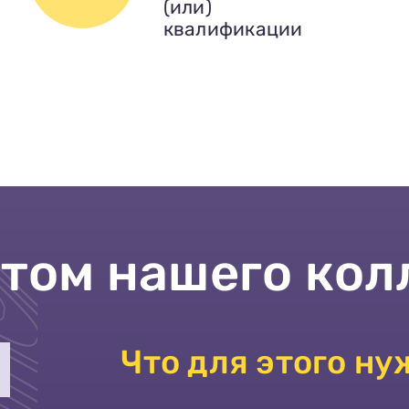
(или)
квалификации
нтом нашего кол
Что для этого ну