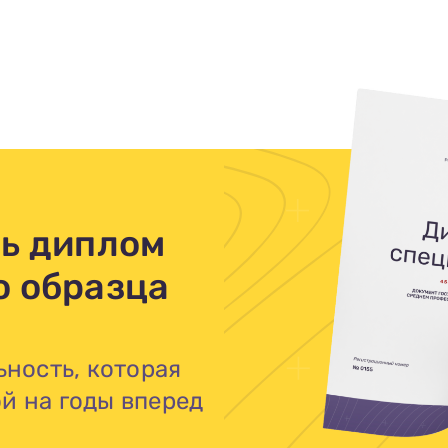
персональных данных», на условиях и для целей,
определенных в
политике в отношении обработки
персональных данных.
шь диплом
о образца
ность, которая
й на годы вперед