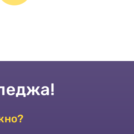
леджа!
жно?