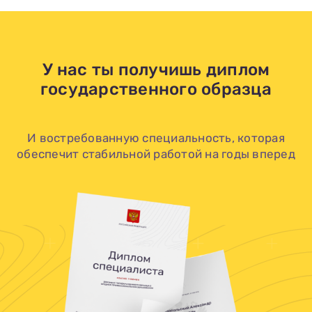
Заполни данные о себе и отправь заявку.
В течение 15-20 минут с вами свяжется специалист
приемной комиссии, ответит на все вопросы и поможет
подобрать интересующую программу обучения.
Подготовь документы для поступления: паспорт, аттестат,
СНИЛС — подать документы можно онлайн или очно.
У нас ты получишь диплом
Имя
государственного образца
Телефон
Почта
Отправить заявку
Нажимая кнопку «Отправить», я даю согласие на обработку моих персональных
данных в соответствии с Федеральным законом от 27.07.2006 № 152-ФЗ «О
И востребованную специальность, которая
персональных данных», на условиях и для целей, определенных в
политике в
отношении обработки персональных данных.
обеспечит стабильной работой на годы вперед