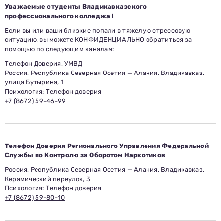
Уважаемые студенты Владикавказского
профессионального колледжа !
Если вы или ваши близкие попали в тяжелую стрессовую
ситуацию, вы можете КОНФИДЕНЦИАЛЬНО обратиться за
помощью по следующим каналам:
Телефон Доверия, УМВД
Россия, Республика Северная Осетия — Алания, Владикавказ,
улица Бутырина, 1
Психология: Телефон доверия
+7 (8672) 59-46-99
Заполни данные о себе и отправь заявку.
В течение 15-20 минут с вами свяжется специалист
приемной комиссии, ответит на все вопросы и поможет
подобрать интересующую программу обучения.
Подготовь документы для поступления: паспорт, аттестат,
СНИЛС — подать документы можно онлайн или очно.
Имя
Телефон Доверия Регионального Управления Федеральной
Службы по Контролю за Оборотом Наркотиков
Телефон
Почта
Россия, Республика Северная Осетия — Алания, Владикавказ,
Отправить заявку
Керамический переулок, 3
Нажимая кнопку «Отправить», я даю согласие на обработку моих персональных
данных в соответствии с Федеральным законом от 27.07.2006 № 152-ФЗ «О
персональных данных», на условиях и для целей, определенных в
политике в
отношении обработки персональных данных.
Психология: Телефон доверия
+7 (8672) 59-80-10