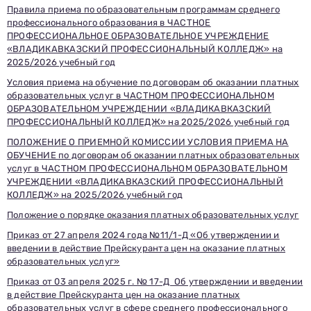
Правила приема по образовательным программам среднего
профессионального образования в ЧАСТНОЕ
ПРОФЕССИОНАЛЬНОЕ ОБРАЗОВАТЕЛЬНОЕ УЧРЕЖДЕНИЕ
«ВЛАДИКАВКАЗСКИЙ ПРОФЕССИОНАЛЬНЫЙ КОЛЛЕДЖ» на
2025/2026 учебный год
Условия приема на обучение по договорам об оказании платных
образовательных услуг в ЧАСТНОМ ПРОФЕССИОНАЛЬНОМ
ОБРАЗОВАТЕЛЬНОМ УЧРЕЖДЕНИИ «ВЛАДИКАВКАЗСКИЙ
ПРОФЕССИОНАЛЬНЫЙ КОЛЛЕДЖ» на 2025/2026 учебный год
ПОЛОЖЕНИЕ О ПРИЕМНОЙ КОМИССИИ УСЛОВИЯ ПРИЕМА НА
ОБУЧЕНИЕ по договорам об оказании платных образовательных
услуг в ЧАСТНОМ ПРОФЕССИОНАЛЬНОМ ОБРАЗОВАТЕЛЬНОМ
УЧРЕЖДЕНИИ «ВЛАДИКАВКАЗСКИЙ ПРОФЕССИОНАЛЬНЫЙ
КОЛЛЕДЖ» на 2025/2026 учебный год
Положение о порядке оказания платных образовательных услуг
Приказ от 27 апреля 2024 года №11/1-Д «Об утверждении и
введении в действие Прейскуранта цен на оказание платных
образовательных услуг»
Приказ от 03 апреля 2025 г. № 17-Д Об утверждении и введении
в действие Прейскуранта цен на оказание платных
Заполни данные о себе и отправь заявку.
образовательных услуг в сфере среднего профессионального
В течение 15-20 минут с вами свяжется специалист