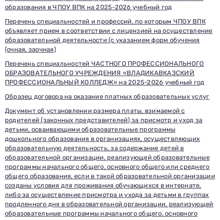
приемной комиссии, ответит на все вопросы и поможет
подобрать интересующую программу обучения.
образования в ЧПОУ ВПК на 2025-2026 учебный год
Подготовь документы для поступления: паспорт, аттестат,
СНИЛС — подать документы можно онлайн или очно.
Перечень специальностей и профессий, по которым ЧПОУ ВПК
Имя
объявляет прием в соответствии с лицензией на осуществление
Телефон
образовательной деятельности (с указанием форм обучения
Почта
(очная, заочная)
Отправить заявку
Нажимая кнопку «Отправить», я даю согласие на обработку моих персональных
Перечень специальностей ЧАСТНОГО ПРОФЕССИОНАЛЬНОГО
данных в соответствии с Федеральным законом от 27.07.2006 № 152-ФЗ «О
персональных данных», на условиях и для целей, определенных в
политике в
отношении обработки персональных данных.
ОБРАЗОВАТЕЛЬНОГО УЧРЕЖДЕНИЯ «ВЛАДИКАВКАЗСКИЙ
ПРОФЕССИОНАЛЬНЫЙ КОЛЛЕДЖ» на 2025-2026 учебный год
Образец договора на оказание платных образовательных услуг
Документ об установлении размера платы, взимаемой с
родителей (законных представителей) за присмотр и уход за
детьми, осваивающими образовательные программы
дошкольного образования в организациях, осуществляющих
образовательную деятельность, за содержание детей в
образовательной организации, реализующей образовательные
программы начального общего, основного общего или среднего
общего образования, если в такой образовательной организации
созданы условия для проживания обучающихся в интернате,
либо за осуществление присмотра и ухода за детьми в группах
продленного дня в образовательной организации, реализующей
образовательные программы начального общего, основного