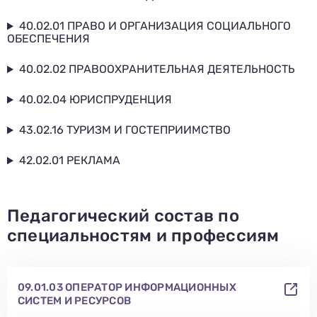
40.02.01 ПРАВО И ОРГАНИЗАЦИЯ СОЦИАЛЬНОГО
ОБЕСПЕЧЕНИЯ
40.02.02 ПРАВООХРАНИТЕЛЬНАЯ ДЕЯТЕЛЬНОСТЬ
40.02.04 ЮРИСПРУДЕНЦИЯ
43.02.16 ТУРИЗМ И ГОСТЕПРИИМСТВО
Заполни данные о себе и отправь заявку.
В течение 15-20 минут с вами свяжется специалист
приемной комиссии, ответит на все вопросы и поможет
подобрать интересующую программу обучения.
Подготовь документы для поступления: паспорт, аттестат,
42.02.01 РЕКЛАМА
СНИЛС — подать документы можно онлайн или очно.
Имя
Телефон
Почта
Педагогический состав по
Отправить заявку
специальностям и профессиям
Нажимая кнопку «Отправить», я даю согласие на обработку моих персональных
данных в соответствии с Федеральным законом от 27.07.2006 № 152-ФЗ «О
персональных данных», на условиях и для целей, определенных в
политике в
отношении обработки персональных данных.
09.01.03 ОПЕРАТОР ИНФОРМАЦИОННЫХ
СИСТЕМ И РЕСУРСОВ